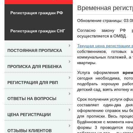
Временная регист
Регистрация граждан РФ
Обновление страницы: 03.0
Согласно закону РФ р
Регистрация граждан СНГ
осуществляется в ОМВД.
Текущая цена регистрации 
ПОСТОЯННАЯ ПРОПИСКА
собственников, готовых 
коммунальных платежей, а 
квартиры.
ПРОПИСКА ДЛЯ РЕБЕНКА
Услуга оформления
вре
сегодня необходима, по
РЕГИСТРАЦИЯ ДЛЯ РВП
подобрать хорошую рабо
детский сад, взять ипотеку 
ОТВЕТЫ НА ВОПРОСЫ
Срок получения услуги
офи
составляет один-два дн
оформлению справок мы бе
ЦЕНА РЕГИСТРАЦИИ
для прописки. Весь проце
Будённовске с момента нач
формы 3 проводится под
ОТЗЫВЫ КЛИЕНТОВ
работаем на вас — вы отдае