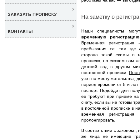
ЗАКАЗАТЬ ПРОПИСКУ
На заметку о регистр
Наши специалисты мог
КОНТАКТЫ
временную регистраци
Временная регистрация
- 
пребывания т.е. там где 
сторона такой схемы в т
прописка, но скажем вам ж
детский сад в другом ми
постоянной прописки.
Пост
учет по месту жительства, 
период времени от 5-и лет 
паспорт. Подойдет для полу
ее требуют при приеме на
счету, если вы не готовы т
в постоянной прописке в н
временная регистрация,
пролонгировать.
В соответствии с законом ,
же лица не имеющие гра